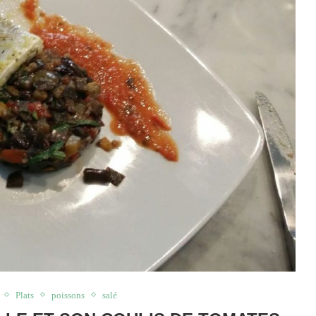
Plats
poissons
salé