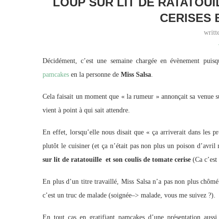
LOUP SUR LIT DE RATATOU
CERISES 
writ
Décidément, c’est une semaine chargée en évènement puis
pamcakes
en la personne de
Miss Salsa
.
Cela faisait un moment que « la rumeur » annonçait sa venue s
vient à point à qui sait attendre.
En effet, lorsqu’elle nous disait que « ça arriverait dans les 
plutôt le cuisiner (et ça n’était pas non plus un poison d’avril
sur lit de ratatouille et son coulis de tomate cerise
(Ca c’est 
En plus d’un titre travaillé, Miss Salsa n’a pas non plus chôm
c’est un truc de malade (soignée–> malade, vous me suivez ?).
En tout cas en gratifiant pamcakes d’une présentation auss