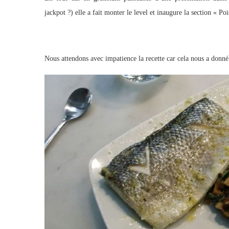
jackpot ?) elle a fait monter le level et inaugure la section « Po
Nous attendons avec impatience la recette car cela nous a donné