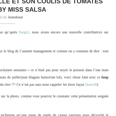
ILLE ET SON COULIS DE TOMATES
BY MISS SALSA
ten by
Justedoeat
que qu’après
Batgirl
, nous avons encore une nouvelle contributrice sur
ur le blog de l’assiette management et comme on a coutume de dire : tout
prochaines semaines » ce n’était pas pour noyer le poisson dans l’eau mais
 mais de juillet/jean blaguin humoriste lol), voici chose faite avec ce
loup
du titre !!! Ce n’est pas sans nous rappeler les titres façon
QueenB
).
é sur la photo, comme vous pourrez le constater cette présentation soignée
i technique qu’une passe de rueda de casino (aurions nous décroché le