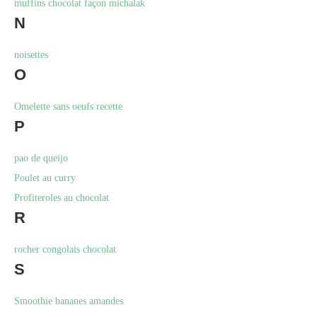
muffins chocolat façon michalak
N
noisettes
O
Omelette sans oeufs recette
P
pao de queijo
Poulet au curry
Profiteroles au chocolat
R
rocher congolais chocolat
S
Smoothie bananes amandes