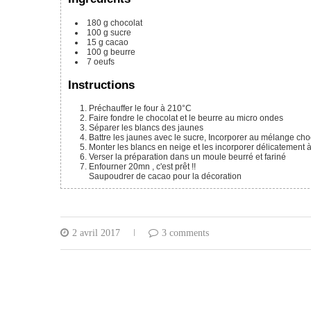
180
g
chocolat
100
g
sucre
15
g
cacao
100
g
beurre
7
oeufs
Instructions
Préchauffer le four à 210°C
Faire fondre le chocolat et le beurre au micro ondes
Séparer les blancs des jaunes
Battre les jaunes avec le sucre, Incorporer au mélange cho
Monter les blancs en neige et les incorporer délicatement 
Verser la préparation dans un moule beurré et fariné
Enfourner 20mn , c'est prêt !!
Saupoudrer de cacao pour la décoration
2 avril 2017
3 comments