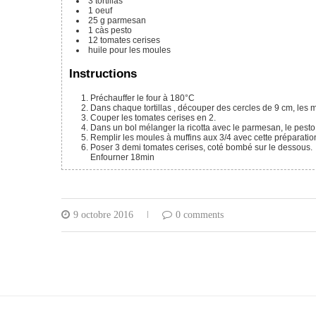
3
tortillas
1
oeuf
25
g
parmesan
1
càs
pesto
12
tomates cerises
huile
pour les moules
Instructions
Préchauffer le four à 180°C
Dans chaque tortillas , découper des cercles de 9 cm, les 
Couper les tomates cerises en 2.
Dans un bol mélanger la ricotta avec le parmesan, le pesto, 
Remplir les moules à muffins aux 3/4 avec cette préparatio
Poser 3 demi tomates cerises, coté bombé sur le dessous.
Enfourner 18min
9 octobre 2016
0 comments