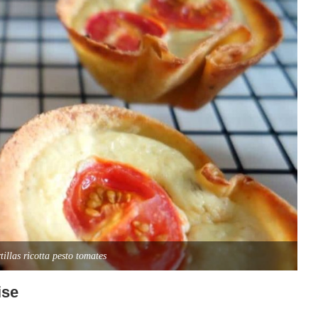
tillas ricotta pesto tomates
ise