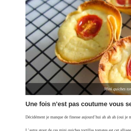
Mini quiches tor
Une fois n’est pas coutume vous se
Décidément je manque de finesse aujourd’hui ah ah ah (oui je m’
L’autre atout de ces mini quiches tortillas tomates est cet alliage