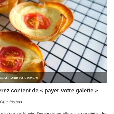
tillas ricotta pesto tomates
rez content de « payer votre galette »
auto fais rire).
 entre ricotta et le pesto : l’un apporte une belle texture à ces mini quiches