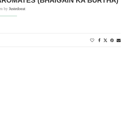
AROMATES (BHAIGAIN KA BURTHA)
ten by
Justedoeat