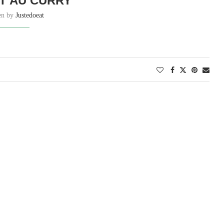
T AU CURRY
ten by
Justedoeat