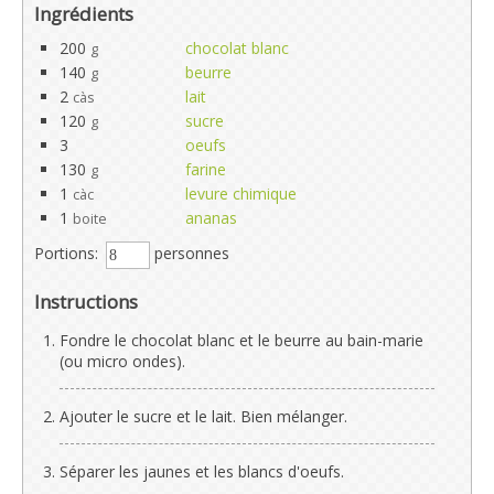
Ingrédients
200
chocolat blanc
g
140
beurre
g
2
lait
càs
120
sucre
g
3
oeufs
130
farine
g
1
levure chimique
càc
1
ananas
boite
Portions:
personnes
Instructions
Fondre le chocolat blanc et le beurre au bain-marie
(ou micro ondes).
Ajouter le sucre et le lait. Bien mélanger.
Séparer les jaunes et les blancs d'oeufs.