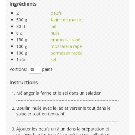
Ingrédients
2
oeufs
500
farine de manioc
g
30
lait
cl
6
huile
cl
150
emmental rapé
g
100
mozzarella rapé
g
100
parmesan rapée
g
1
sel
càc
Portions:
pains
Instructions
Mélanger la farine et le sel dans un saladier
Bouillir l'huile avec le lait et verser le tout dans le
saladier tout en remuant
Ajouter les oeufs un à un dans la préparation et
malaxer la pâte jusqu'à ce qu'elle soit collante et