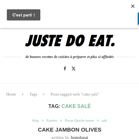
0
de bonnes recettes de cuisine à préparer et plus si affinités
Home
Tags
Posts tagged with "cake salé"
TAG:
CAKE SALÉ
blog
Entrées
Pizzas Quiche tourte
salé
CAKE JAMBON OLIVES
written by
Justedoeat