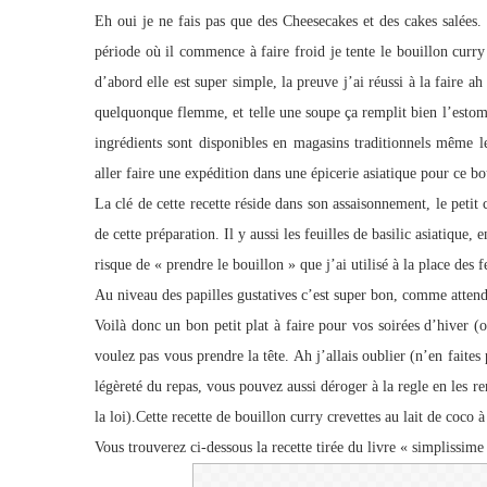
Eh oui je ne fais pas que des Cheesecakes et des cakes salées. 
période où il commence à faire froid je tente le bouillon curry 
d’abord elle est super simple, la preuve j’ai réussi à la faire 
quelquonque flemme, et telle une soupe ça remplit bien l’estoma
ingrédients sont disponibles en magasins traditionnels même l
aller faire une expédition dans une épicerie asiatique pour ce bou
La clé de cette recette réside dans son assaisonnement, le petit
de cette préparation. Il y aussi les feuilles de basilic asiatique
risque de « prendre le bouillon » que j’ai utilisé à la place des f
Au niveau des papilles gustatives c’est super bon, comme attend
Voilà donc un bon petit plat à faire pour vos soirées d’hiver
voulez pas vous prendre la tête. Ah j’allais oublier (n’en faites
légèreté du repas, vous pouvez aussi déroger à la regle en les r
la loi).Cette recette de bouillon curry crevettes au lait de coc
Vous trouverez ci-dessous la recette tirée du livre « simplissime