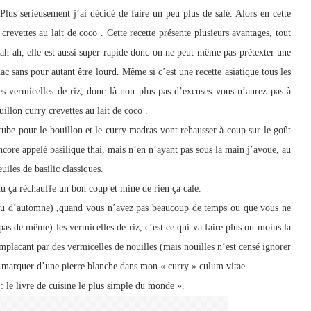
Plus sérieusement j’ai décidé de faire un peu plus de salé. Alors en cette
crevettes au lait de coco . Cette recette présente plusieurs avantages, tout
ah ah ah, elle est aussi super rapide donc on ne peut même pas prétexter une
c sans pour autant être lourd. Même si c’est une recette asiatique tous les
es vermicelles de riz, donc là non plus pas d’excuses vous n’aurez pas à
illon curry crevettes au lait de coco .
 cube pour le bouillon et le curry madras vont rehausser à coup sur le goût
, encore appelé basilique thai, mais n’en n’ayant pas sous la main j’avoue, au
euiles de basilic classiques.
u ça réchauffe un bon coup et mine de rien ça cale.
 (ou d’automne) ,quand vous n’avez pas beaucoup de temps ou que vous ne
 pas de même) les vermicelles de riz, c’est ce qui va faire plus ou moins la
emplacant par des vermicelles de nouilles (mais nouilles n’est censé ignorer
o à marquer d’une pierre blanche dans mon « curry » culum vitae.
 : le livre de cuisine le plus simple du monde ».