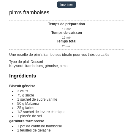
Imprimer
pim’s framboises
Temps de préparation
10
min
Temps de cuisson
15
min
Temps total
25
min
Une recette de pim’s framboises idéale pour vos thés ou cafés
Type de plat:
Dessert
Keyword:
framboises, génoise, pims
Ingrédients
Biscuit génoise
3
œufs
75
g
sucre
1
sachet de sucre vanillé
50
g
Maïzena
25
g
farine
1/2
sachet de levure chimique
1
pincée de sel
garniture frambroise
1
pot de confiture framboise
2
feuilles de gélatine