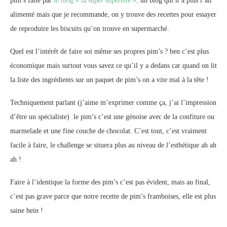
pim’s faite par
le blog « la super superette »,
un blog qui n’a plus l’air
alimenté mais que je recommande, on y trouve des recettes pour essayer
de reproduire les biscuits qu’on trouve en supermarché.
Quel est l’intérêt de faire soi même ses propres pim’s ? ben c’est plus
économique mais surtout vous savez ce qu’il y a dedans car quand on lit
la liste des ingrédients sur un paquet de pim’s on a vite mal à la tête !
Techniquement parlant (j’aime m’exprimer comme ça, j’ai l’impression
d’être un spécialiste) le pim’s c’est une génoise avec de la confiture ou
marmelade et une fine couche de chocolat. C’est tout, c’est vraiment
facile à faire, le challenge se situera plus au niveau de l’esthétique ah ah
ah !
Faire à l’identique la forme des pim’s c’est pas évident, mais au final,
c’est pas grave parce que notre recette de pim’s framboises, elle est plus
saine hein !