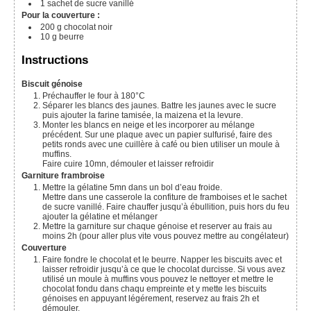
1
sachet de sucre vanillé
Pour la couverture :
200
g
chocolat noir
10
g
beurre
Instructions
Biscuit génoise
Préchauffer le four à 180°C
Séparer les blancs des jaunes. Battre les jaunes avec le sucre
puis ajouter la farine tamisée, la maizena et la levure.
Monter les blancs en neige et les incorporer au mélange
précédent. Sur une plaque avec un papier sulfurisé, faire des
petits ronds avec une cuillère à café ou bien utiliser un moule à
muffins.
Faire cuire 10mn, démouler et laisser refroidir
Garniture frambroise
Mettre la gélatine 5mn dans un bol d’eau froide.
Mettre dans une casserole la confiture de framboises et le sachet
de sucre vanillé. Faire chauffer jusqu’à ébullition, puis hors du feu
ajouter la gélatine et mélanger
Mettre la garniture sur chaque génoise et reserver au frais au
moins 2h (pour aller plus vite vous pouvez mettre au congélateur)
Couverture
Faire fondre le chocolat et le beurre. Napper les biscuits avec et
laisser refroidir jusqu’à ce que le chocolat durcisse. Si vous avez
utilisé un moule à muffins vous pouvez le nettoyer et mettre le
chocolat fondu dans chaqu empreinte et y mette les biscuits
génoises en appuyant légérement, reservez au frais 2h et
démouler.