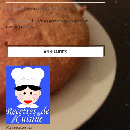
Irina
dans
Gâteau ananas chocolat blanc
justedoeat
dans
Le gâteau pommes mascarpone ou
mascar’pommes
ANNUAIRES
Mes recettes sur