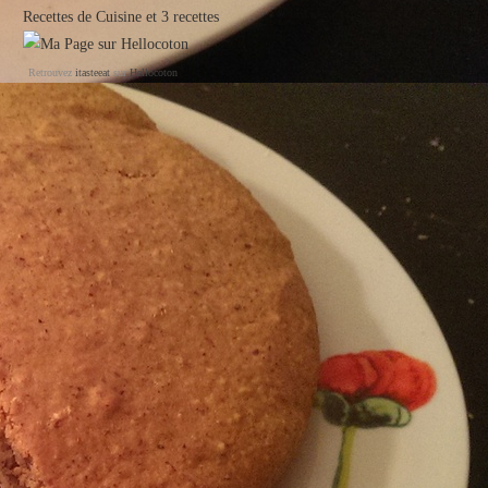
Recettes de Cuisine
et
3 recettes
Retrouvez
itasteeat
sur
Hellocoton