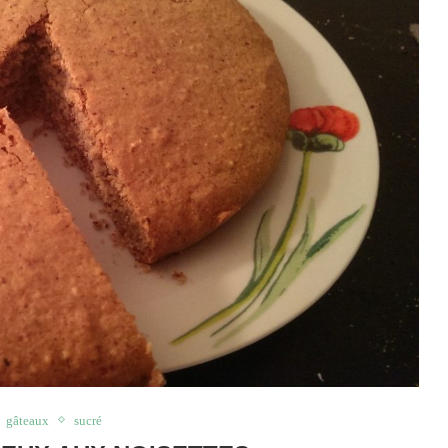
gâteaux
sucré