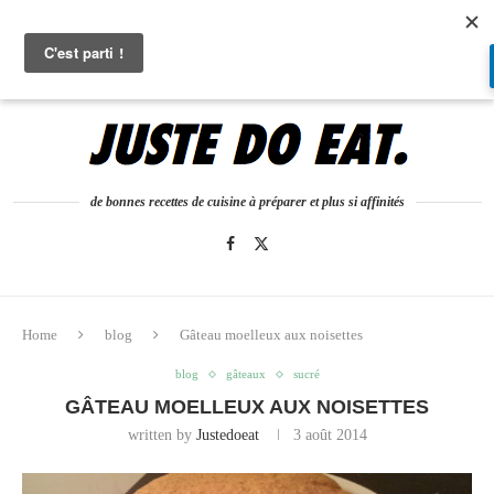
0
de bonnes recettes de cuisine à préparer et plus si affinités
Home
blog
Gâteau moelleux aux noisettes
blog
gâteaux
sucré
GÂTEAU MOELLEUX AUX NOISETTES
written by
Justedoeat
3 août 2014