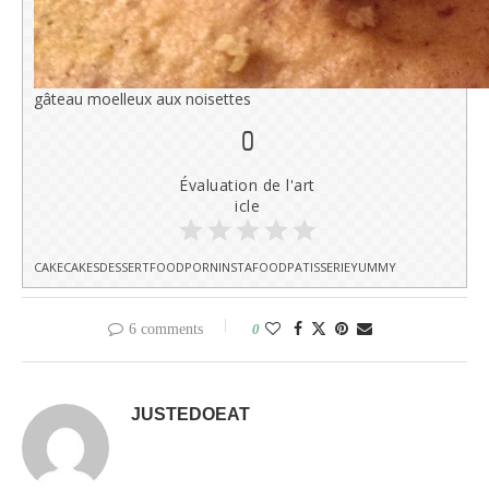
gâteau moelleux aux noisettes
0
Évaluation de l'art
icle
CAKE
CAKES
DESSERT
FOODPORN
INSTAFOOD
PATISSERIE
YUMMY
6 comments
0
JUSTEDOEAT