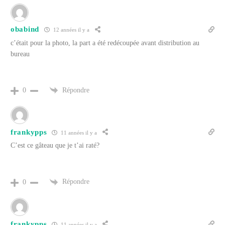
obabind
12 années il y a
c’était pour la photo, la part a été redécoupée avant distribution au
bureau
Répondre
0
frankypps
11 années il y a
C’est ce gâteau que je t’ai raté?
Répondre
0
frankypps
11 années il y a