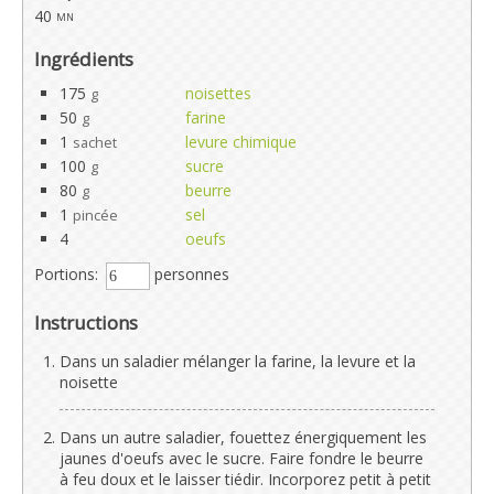
40
mn
Ingrédients
175
noisettes
g
50
farine
g
1
levure chimique
sachet
100
sucre
g
80
beurre
g
1
sel
pincée
4
oeufs
Portions:
personnes
Instructions
Dans un saladier mélanger la farine, la levure et la
noisette
Dans un autre saladier, fouettez énergiquement les
jaunes d'oeufs avec le sucre. Faire fondre le beurre
à feu doux et le laisser tiédir. Incorporez petit à petit