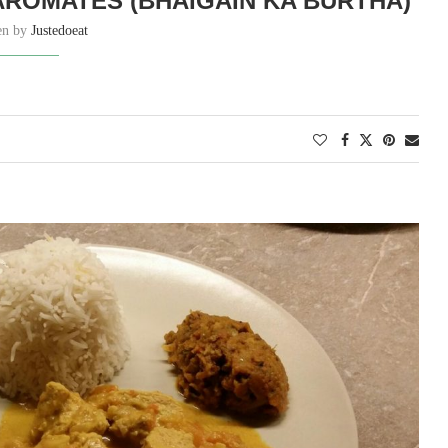
AROMATES (BHAIGAIN KA BURTHA)
ten by
Justedoeat