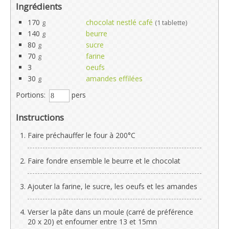
Ingrédients
170
chocolat nestlé café
g
(1 tablette)
140
beurre
g
80
sucre
g
70
farine
g
3
oeufs
30
amandes effilées
g
Portions:
pers
Instructions
Faire préchauffer le four à 200°C
Faire fondre ensemble le beurre et le chocolat
Ajouter la farine, le sucre, les oeufs et les amandes
Verser la pâte dans un moule (carré de préférence
20 x 20) et enfourner entre 13 et 15mn