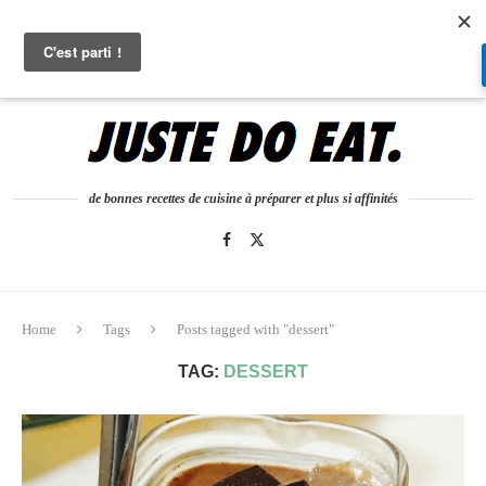
0
de bonnes recettes de cuisine à préparer et plus si affinités
Home
Tags
Posts tagged with "dessert"
TAG:
DESSERT