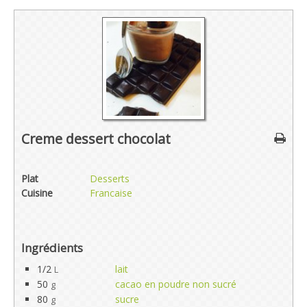
Creme dessert chocolat
Plat
Desserts
Cuisine
Francaise
Ingrédients
1/2
lait
L
50
cacao en poudre non sucré
g
80
sucre
g