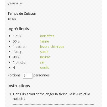
6
personnes
Temps de Cuisson
40
mn
Ingrédients
175
noisettes
g
50
farine
g
1
levure chimique
sachet
100
sucre
g
80
beurre
g
1
sel
pincée
4
oeufs
Portions:
personnes
Instructions
Dans un saladier mélanger la farine, la levure et la
noisette