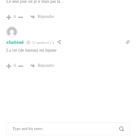
Le seul jour où je n’étais pas là…
Répondre
0
obabind
12 années il y a
La vie (de bureau) est injuste
Répondre
0