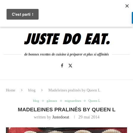
0
de bonnes recettes de cuisine à préparer et plus si affinités
Home
blog
Madeleines pralinés by Queen L
blog
gâteaux
mignardises
Queen L
MADELEINES PRALINÉS BY QUEEN L
written by
Justedoeat
29 mai 2014