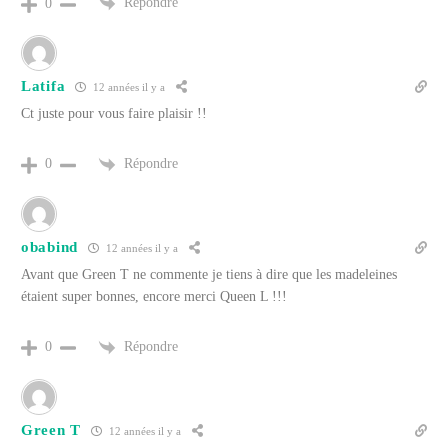
Répondre
0
Latifa
12 années il y a
Ct juste pour vous faire plaisir !!
Répondre
0
obabind
12 années il y a
Avant que Green T ne commente je tiens à dire que les madeleines
étaient super bonnes, encore merci Queen L !!!
Répondre
0
Green T
12 années il y a