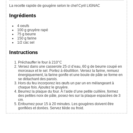
La recette rapide de gougère selon le chef Cyril LIGNAC
Ingrédients
4
oeufs
100
g
gruyère rapé
75
g
beurre
150
g
farine
1/2
càc
sel
Instructions
Préchauffer le four à 210°C
Versez dans une casserole 25 cl d’eau, 60 g de beurre coupé en
morceaux et le sel. Portez à ébullition. Versez la farine, remuez
énergiquement, la farine gonfle et une boule de pâte se forme en
se détachant des parois.
Hors du feu incorporez les œufs un par un en mélangeant à
chaque fois. Ajoutez le gruyère.
Beurrez la plaque du four. À l’aide d’une petite cuillère, formez
des petites noix de pâte, posez-les sur la plaque espacées de 3
cm.
Enfournez pour 15 à 20 minutes. Les gougères doivent être
gonflées et dorées. Servez tiède ou froid.