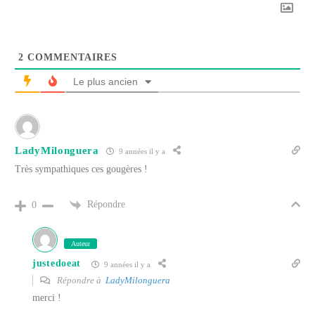
2
COMMENTAIRES
Le plus ancien
LadyMilonguera
9 années il y a
Très sympathiques ces gougères !
Répondre
0
Auteur
justedoeat
9 années il y a
Répondre à
LadyMilonguera
merci !