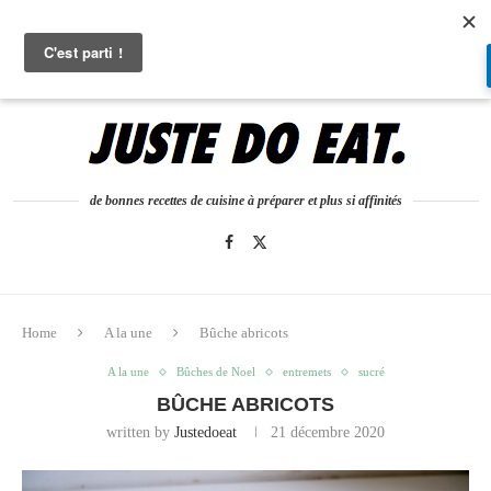
0
de bonnes recettes de cuisine à préparer et plus si affinités
Home
A la une
Bûche abricots
A la une
Bûches de Noel
entremets
sucré
BÛCHE ABRICOTS
written by
Justedoeat
21 décembre 2020