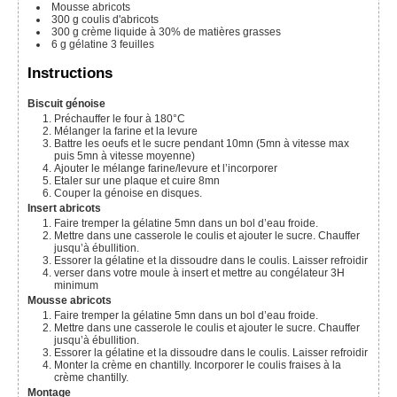
Mousse abricots
300
g
coulis d'abricots
300
g
crème liquide à 30% de matières grasses
6
g
gélatine 3 feuilles
Instructions
Biscuit génoise
Préchauffer le four à 180°C
Mélanger la farine et la levure
Battre les oeufs et le sucre pendant 10mn (5mn à vitesse max
puis 5mn à vitesse moyenne)
Ajouter le mélange farine/levure et l’incorporer
Etaler sur une plaque et cuire 8mn
Couper la génoise en disques.
Insert abricots
Faire tremper la gélatine 5mn dans un bol d’eau froide.
Mettre dans une casserole le coulis et ajouter le sucre. Chauffer
jusqu’à ébullition.
Essorer la gélatine et la dissoudre dans le coulis. Laisser refroidir
verser dans votre moule à insert et mettre au congélateur 3H
minimum
Mousse abricots
Faire tremper la gélatine 5mn dans un bol d’eau froide.
Mettre dans une casserole le coulis et ajouter le sucre. Chauffer
jusqu’à ébullition.
Essorer la gélatine et la dissoudre dans le coulis. Laisser refroidir
Monter la crème en chantilly. Incorporer le coulis fraises à la
crème chantilly.
Montage