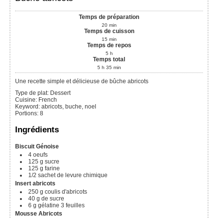
Temps de préparation
20
min
Temps de cuisson
15
min
Temps de repos
5
h
Temps total
5
h
35
min
Une recette simple et délicieuse de bûche abricots
Type de plat:
Dessert
Cuisine:
French
Keyword:
abricots, buche, noel
Portions
:
8
Ingrédients
Biscuit Génoise
4
oeufs
125
g
sucre
125
g
farine
1/2
sachet de levure chimique
Insert abricots
250
g
coulis d'abricots
40
g
de sucre
6
g
gélatine
3 feuilles
Mousse Abricots