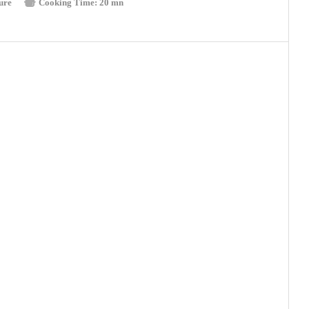
ure
Cooking Time:
20 mn