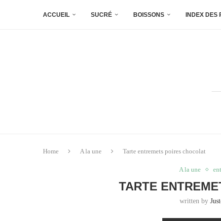
ACCUEIL
SUCRÉ
BOISSONS
INDEX DES
Home
A la une
Tarte entremets poires chocolat
A la une
en
TARTE ENTREME
written by
Jus