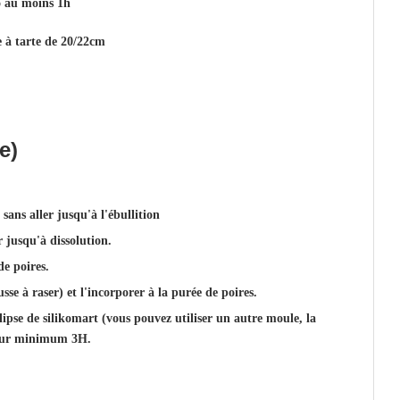
o au moins 1h
e à tarte de 20/22cm
e)
 sans aller jusqu'à l'ébullition
r jusqu'à dissolution.
de poires.
se à raser) et l'incorporer à la purée de poires.
lipse de silikomart (vous pouvez utiliser un autre moule, la
ateur minimum 3H.