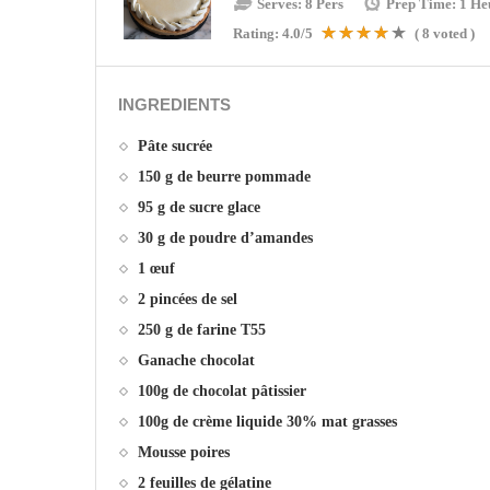
Serves:
8 Pers
Prep Time:
1 He
Rating:
4.0
/5
(
8
voted )
INGREDIENTS
Pâte sucrée
150 g de beurre pommade
95 g de sucre glace
30 g de poudre d’amandes
1 œuf
2 pincées de sel
250 g de farine T55
Ganache chocolat
100g de chocolat pâtissier
100g de crème liquide 30% mat grasses
Mousse poires
2 feuilles de gélatine