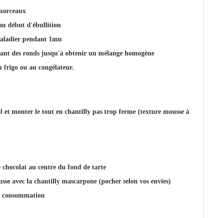
 morceaux
au début d'ébullition
 saladier pendant 1mn
isant des ronds jusqu'à obtenir un mélange homogène
u frigo ou au congélateur.
 et monter le tout en chantilly pas trop ferme (texture mousse à
 chocolat au centre du fond de tarte
usse avec la chantilly mascarpone (pocher selon vos envies)
ant consommation