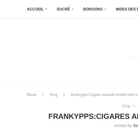
ACCUEIL
SUCRÉ
BOISSONS
INDEX DES
Home
blog
frankypps:Cigares amande inside/miel o
blog
FRANKYPPS:CIGARES AM
written by
Ju