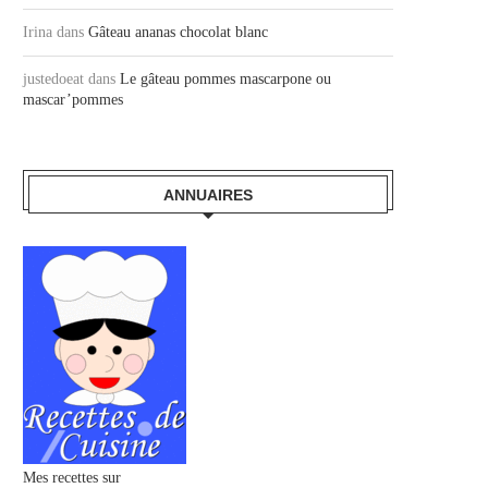
Irina
dans
Gâteau ananas chocolat blanc
FINGERS MASCARPONE ROCHERS
SABLÉS FONDANTS CITRO
FAÇON MARTHA STEW
1 novembre 2020
justedoeat
dans
Le gâteau pommes mascarpone ou
8 juillet 2019
mascar’pommes
ANNUAIRES
Mes recettes sur