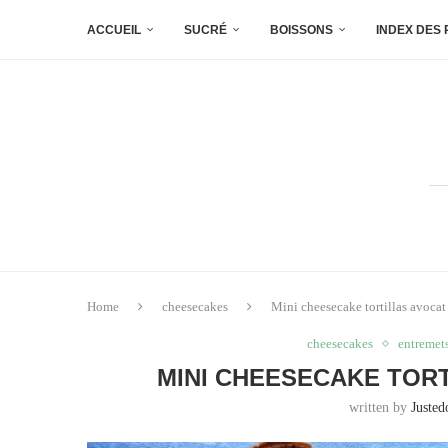
ACCUEIL
SUCRÉ
BOISSONS
INDEX DES
Home
cheesecakes
Mini cheesecake tortillas avocat 
cheesecakes
entremet
MINI CHEESECAKE TORT
written by
Justed