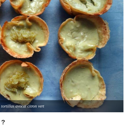
tortillas avocat citron vert
 ?