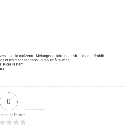
zestes et la maïzena . Melanger et faire epaissir. Laisser refroidir.
ces et les disposer dans un moule à muffins.
e sucre restant.
issi
0
ation de l'article