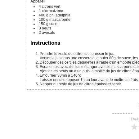
Appareil
4
citrons vert
1
càc
maizena
400
g
philadelphia
100
g
mascarpone
150
g
sucre
3
oeufs
2
avocats
Instructions
Prendre le zeste des citrons et presser le jus.
Verser le jus dans une casserole, ajouter 80g de sucre, les 
Découper des cercles degalettes à l'aide d'un emporte piè
Ecraser les avocats t les mélanger avec le mascarpone et l
Ajouter les oeufs un à un puis la moitié du jus de citron épa
Enfourner 30mn à 140°c
Laisser ensuite reposer 1h au four avant de mettre au frais
Napper du reste de jus de citron épaissi et servir.
Évalu