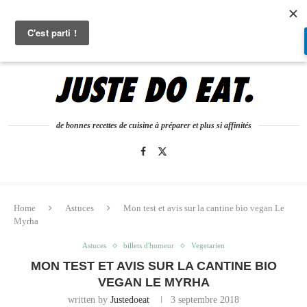
0
de bonnes recettes de cuisine à préparer et plus si affinités
Home
Astuces
Mon test et avis sur la cantine bio vegan Le
Myrha
Astuces
billets d'humeur
Vegetarien
MON TEST ET AVIS SUR LA CANTINE BIO
VEGAN LE MYRHA
written by
Justedoeat
3 septembre 2018