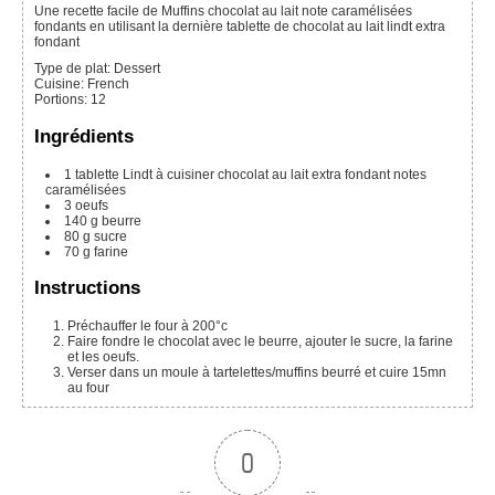
Une recette facile de Muffins chocolat au lait note caramélisées
fondants en utilisant la dernière tablette de chocolat au lait lindt extra
fondant
Type de plat:
Dessert
Cuisine:
French
Portions
:
12
Ingrédients
1
tablette
Lindt à cuisiner chocolat au lait extra fondant notes
caramélisées
3
oeufs
140
g
beurre
80
g
sucre
70
g
farine
Instructions
Préchauffer le four à 200°c
Faire fondre le chocolat avec le beurre, ajouter le sucre, la farine
et les oeufs.
Verser dans un moule à tartelettes/muffins beurré et cuire 15mn
au four
0