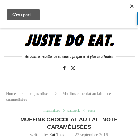
0
de bonnes recettes de cuisine à préparer et plus si affinités
Home
mignardises
Muffins chocolat au lait note
caramélisées
mignardises
patisserie
sucré
MUFFINS CHOCOLAT AU LAIT NOTE
CARAMÉLISÉES
written by
Eat Taste
22 septembre 2016