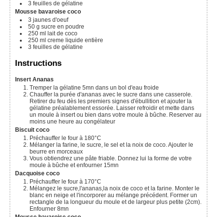
3
feuilles de gélatine
Mousse bavaroise coco
3
jaunes d'oeuf
50
g
sucre en poudre
250
ml
lait de coco
250
ml
creme liquide entière
3
feuilles de gélatine
Instructions
Insert Ananas
Tremper la gélatine 5mn dans un bol d'eau froide
Chauffer la purée d'ananas avec le sucre dans une casserole.
Retirer du feu dès les premiers signes d'ébullition et ajouter la
gélatine préalablement essorée. Laisser refroidir et mette dans
un moule à insert ou bien dans votre moule à bûche. Reserver au
moins une heure au congélateur
Biscuit coco
Préchauffer le four à 180°C
Mélanger la farine, le sucre, le sel et la noix de coco. Ajouter le
beurre en morceaux
Vous obtiendrez une pâte friable. Donnez lui la forme de votre
moule à bûche et enfourner 15mn
Dacquoise coco
Préchauffer le four à 170°C
Mélangez le sucre,l'ananas,la noix de coco et la farine. Monter le
blanc en neige et l'incorporer au mélange précédent. Former un
rectangle de la longueur du moule et de largeur plus petite (2cm).
Enfourner 8mn