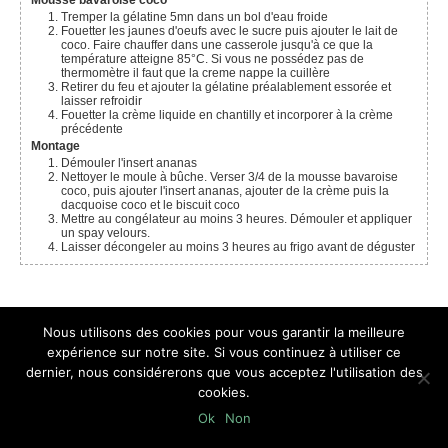
Mousse bavaroise coco
Tremper la gélatine 5mn dans un bol d'eau froide
Fouetter les jaunes d'oeufs avec le sucre puis ajouter le lait de
coco. Faire chauffer dans une casserole jusqu'à ce que la
température atteigne 85°C. Si vous ne possédez pas de
thermomètre il faut que la creme nappe la cuillère
Retirer du feu et ajouter la gélatine préalablement essorée et
laisser refroidir
Fouetter la crème liquide en chantilly et incorporer à la crème
précédente
Montage
Démouler l'insert ananas
Nettoyer le moule à bûche. Verser 3/4 de la mousse bavaroise
coco, puis ajouter l'insert ananas, ajouter de la crème puis la
dacquoise coco et le biscuit coco
Mettre au congélateur au moins 3 heures. Démouler et appliquer
un spay velours.
Laisser décongeler au moins 3 heures au frigo avant de déguster
Nous utilisons des cookies pour vous garantir la meilleure
expérience sur notre site. Si vous continuez à utiliser ce
3 décembre 2018
3 comments
dernier, nous considérerons que vous acceptez l'utilisation des
cookies.
Ok
Non