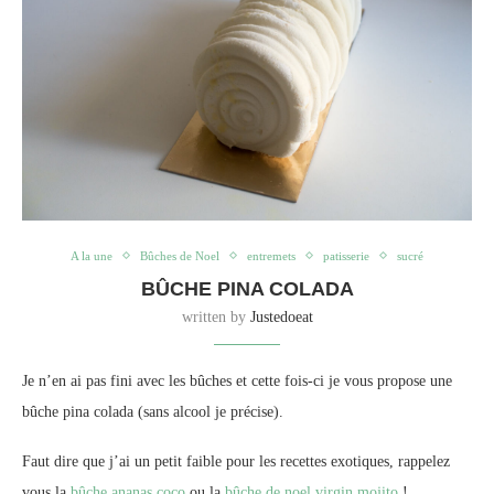
A la une
Bûches de Noel
entremets
patisserie
sucré
BÛCHE PINA COLADA
written by
Justedoeat
Je n’en ai pas fini avec les bûches et cette fois-ci je vous propose une
bûche pina colada (sans alcool je précise).
Faut dire que j’ai un petit faible pour les recettes exotiques, rappelez
vous la
bûche ananas coco
ou la
bûche de noel virgin mojito
!