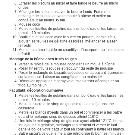
Ecraser les biscuits au mixer et faire fonde le beurre au micro
ondes
Mélanger les spéculoos avec le beurre fondu. Fome run
rectangle de la taille de votre moule à bûche et mettre au
congélateur au moins 35 mn.
Mousse coco
Mettre les feuilles de gélatine dans un bol d'eau et les laisser les
ramollir 10 minutes.
Bouillir le lait de coco avec le sucre en poudre, hors du feu,
ajouter les feuilles de gélatine essorées, mélanger et laisser
refroidir
Monter la crème liquide en chantilly et l'incorporer au lait de coco
refroidi.
Montage de la bûche coco fruits rouges
Verser la moitié de la mousse coco dans un moule à bûche
Poser l'insert fruits rouges et recouvrir du reste de mousse
Poser le rectangle de biscuits spéculoos en appuyant légèrement
sur la mousse. Laisser au congélateur au moins 4H.
Démouler, appliquer le spray velours et laisser décongeler au
frigo au moins 5h
Facultatif, décoration guimauve
Mettre les feuilles de gélatine dans un bol d'eau et les laisser les
ramollir 10 minutes.
Mettre le sucre et le sirop de glucose (ou le miel) dans une
casserole
Mettre les blancs d'oeufs dans un bol et commencer à les battre
quand le mélange sirop de glucose atteint 118°C
Une fois le mélange sirop de glucose ayant atteint 121°C, hors du
feu ajouter la gélatine, mélanger rapidement et verser le tout
dans le bol de votre batteur tout en continuant à battre les blancs.
Battre jusqu'à ce que le mélange refroidisse (5 bonnes minutes).