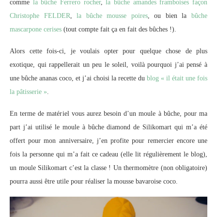
comme
la bûche Ferrero rocher
,
la bûche amandes framboises façon
Christophe FELDER
,
la bûche mousse poires
, ou bien la
bûche
mascarpone cerises
(tout compte fait ça en fait des bûches !).
Alors cette fois-ci, je voulais opter pour quelque chose de plus
exotique, qui rappellerait un peu le soleil, voilà pourquoi j’ai pensé à
une bûche ananas coco, et j’ai choisi la recette du
blog « il était une fois
la pâtisserie »
.
En terme de matériel vous aurez besoin d’un moule à bûche, pour ma
part j’ai utilisé le moule à bûche diamond de Silikomart qui m’a été
offert pour mon anniversaire, j’en profite pour remercier encore une
fois la personne qui m’a fait ce cadeau (elle lit régulièrement le blog),
un moule Silikomart c’est la classe ! Un thermomètre (non obligatoire)
pourra aussi être utile pour réaliser la mousse bavaroise coco.