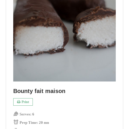
Bounty fait maison
Print
Serves:
6
Prep Time:
20 mn