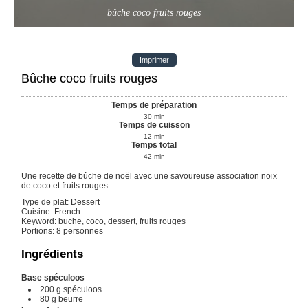
bûche coco fruits rouges
Imprimer
Bûche coco fruits rouges
Temps de préparation
30
min
Temps de cuisson
12
min
Temps total
42
min
Une recette de bûche de noël avec une savoureuse association noix
de coco et fruits rouges
Type de plat:
Dessert
Cuisine:
French
Keyword:
buche, coco, dessert, fruits rouges
Portions
:
8
personnes
Ingrédients
Base spéculoos
200
g
spéculoos
80
g
beurre