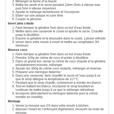
Mélanger la farine et la levure
Battre les oeufs et le sucre pendant 10mn (5mn à vitesse max
puis 5mn à vitesse moyenne)
Ajouter le mélange farine/levure et l’incorporer
Etaler sur une plaque et cuire 8mn
Couper la génoise.
Insert pina colada
Faire tremper la gélatine 5mn dans un bol d’eau froide.
Mettre dans une casserole le coulis et ajouter le sucre. Chauffer
jusqu’à ébullition.
Essorer la gélatine et la dissoudre dans le coulis. Laisser refroidir
verser dans votre moule à insert et mettre au congélateur 3H
minimum
Mousse coco
Faire tremper la gélatine 5mn dans un bol d’eau froide.
Prendre 100g de crème de coco et porter à ébullition
Dans un grand bol, verser la crème de coco chaude et la gélatine
préalablement essorée, mélanger
Ajouter les 300g de crème coco restants, mélanger et reserver.
Préparer une meringue italienne :
Dans une casserole, faire chauffer le sucre et l’eau jusqu’à ce
que le sirop atteigne la température de 117°C.
Pendant que le sirop chauffe, commencer à monter les blancs.
Tout en battant les blancs, incorporer le sirop bouillant et
continuer de battre jusqu’à ce que le mélange refroidisse.
Incorporer délicatement la meringue italienne puis la crème
montée en chantilly.
Montage
Verser la mousse aux 2/3 dans votre moule à bûches
déposer l’insert en l’enfonçant légèrement, recouvrir du reste de
mousse,