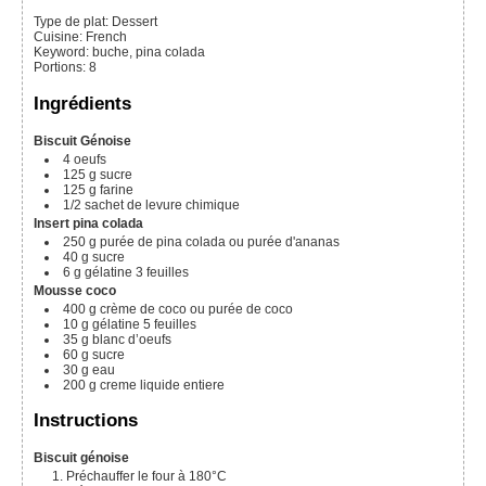
Type de plat:
Dessert
Cuisine:
French
Keyword:
buche, pina colada
Portions
:
8
Ingrédients
Biscuit Génoise
4
oeufs
125
g
sucre
125
g
farine
1/2
sachet de levure chimique
Insert pina colada
250
g
purée de pina colada
ou purée d'ananas
40
g
sucre
6
g
gélatine
3 feuilles
Mousse coco
400
g
crème de coco
ou purée de coco
10
g
gélatine
5 feuilles
35
g
blanc d’oeufs
60
g
sucre
30
g
eau
200
g
creme liquide entiere
Instructions
Biscuit génoise
Préchauffer le four à 180°C