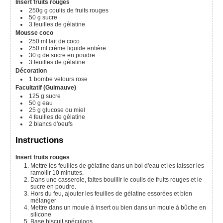
Insert fruits rouges
250g
g
coulis de fruits rouges
50
g
sucre
3
feuilles de gélatine
Mousse coco
250
ml
lait de coco
250
ml
crème liquide entière
30
g
de sucre en poudre
3
feuilles de gélatine
Décoration
1
bombe velours rose
Facultatif (Guimauve)
125
g
sucre
50
g
eau
25
g
glucose ou miel
4
feuilles de gélatine
2
blancs d'oeufs
Instructions
Insert fruits rouges
Mettre les feuilles de gélatine dans un bol d'eau et les laisser les
ramollir 10 minutes.
Dans une casserole, faites bouillir le coulis de fruits rouges et le
sucre en poudre.
Hors du feu, ajouter les feuilles de gélatine essorées et bien
mélanger
Mettre dans un moule à insert ou bien dans un moule à bûche en
silicone
Base biscuit spéculoos