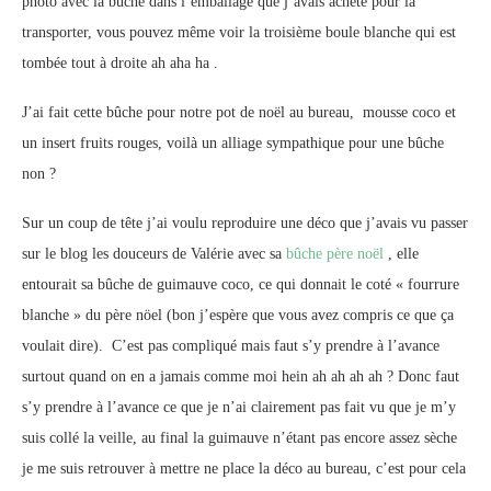
photo avec la bûche dans l’emballage que j’avais acheté pour la
transporter, vous pouvez même voir la troisième boule blanche qui est
tombée tout à droite ah aha ha .
J’ai fait cette bûche pour notre pot de noël au bureau, mousse coco et
un insert fruits rouges, voilà un alliage sympathique pour une bûche
non ?
Sur un coup de tête j’ai voulu reproduire une déco que j’avais vu passer
sur le blog les douceurs de Valérie avec sa
bûche père noël
, elle
entourait sa bûche de guimauve coco, ce qui donnait le coté « fourrure
blanche » du père nöel (bon j’espère que vous avez compris ce que ça
voulait dire). C’est pas compliqué mais faut s’y prendre à l’avance
surtout quand on en a jamais comme moi hein ah ah ah ah ? Donc faut
s’y prendre à l’avance ce que je n’ai clairement pas fait vu que je m’y
suis collé la veille, au final la guimauve n’étant pas encore assez sèche
je me suis retrouver à mettre ne place la déco au bureau, c’est pour cela