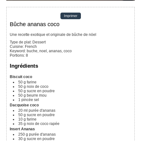
Imprimer
Bûche ananas coco
Une recette exotique et originale de bûche de nöel
Type de plat:
Dessert
Cuisine:
French
Keyword:
buche, noel, ananas, coco
Portions
:
8
Ingrédients
Biscuit coco
50
g
farine
50
g
noix de coco
50
g
sucre en poudre
50
g
beurre mou
1
pincée
sel
Dacquoise coco
20
ml
purée d'ananas
50
g
sucre en poudre
10
g
farine
35
g
noix de coco rapée
Insert Ananas
250
g
purée d'ananas
30
g
sucre en poudre