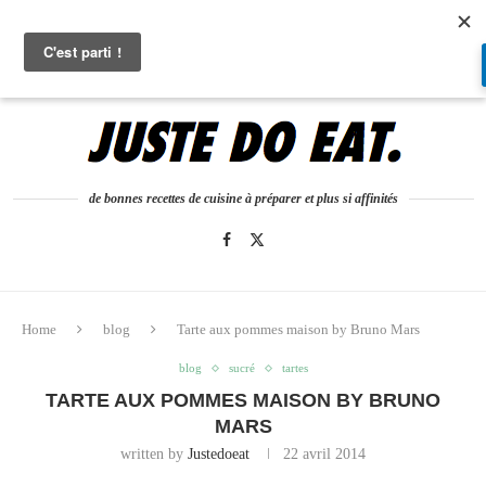
0
de bonnes recettes de cuisine à préparer et plus si affinités
Home
blog
Tarte aux pommes maison by Bruno Mars
blog
sucré
tartes
TARTE AUX POMMES MAISON BY BRUNO
MARS
written by
Justedoeat
22 avril 2014