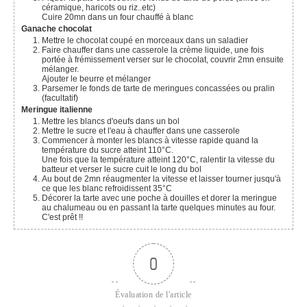
céramique, haricots ou riz..etc)
Cuire 20mn dans un four chauffé à blanc
Ganache chocolat
Mettre le chocolat coupé en morceaux dans un saladier
Faire chauffer dans une casserole la crème liquide, une fois
portée à frémissement verser sur le chocolat, couvrir 2mn ensuite
mélanger.
Ajouter le beurre et mélanger
Parsemer le fonds de tarte de meringues concassées ou pralin
(facultatif)
Meringue italienne
Mettre les blancs d'oeufs dans un bol
Mettre le sucre et l'eau à chauffer dans une casserole
Commencer à monter les blancs à vitesse rapide quand la
température du sucre atteint 110°C.
Une fois que la température atteint 120°C, ralentir la vitesse du
batteur et verser le sucre cuit le long du bol
Au bout de 2mn réaugmenter la vitesse et laisser tourner jusqu'à
ce que les blanc refroidissent 35°C
Décorer la tarte avec une poche à douilles et dorer la meringue
au chalumeau ou en passant la tarte quelques minutes au four.
C'est prêt !!
0
Évaluation de l'article