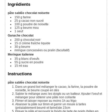
Ingrédients
pâte sablée chocolat noisette
150
g
farine
25
g
cacao non sucré
100
g
poudre de noisette
125
g
beurre mou
1
oeuf
Ganache chocolat
200
g
chocolat noir
15
cl
crème fraîche liquide
30
g
beurre
mringue concassées ou pralin
(facultatif)
Meringue italienne
35
g
blanc d'oeufs
55
g
sucre en poudre
15
ml
eau
Instructions
pâte sablée chocolat noisette
Dans un grand bol mélanger le cacao, la farine, la poudre de
noisette, le beurre coupé en dés
Sabler le mélange avec les doigts ou un batteur. Ajouter l'oeuf et
mélanger pour obtenir une pâte non collante
Filmer et laisser reposer au moins 1h au frigo
Abaisser la pâte sur 8mm et garnir un moule à tartes
(préalablement beurré et fariné)de 23cm
Piquer la pâte et recouvrir le fonds de tarte de poids (billes en