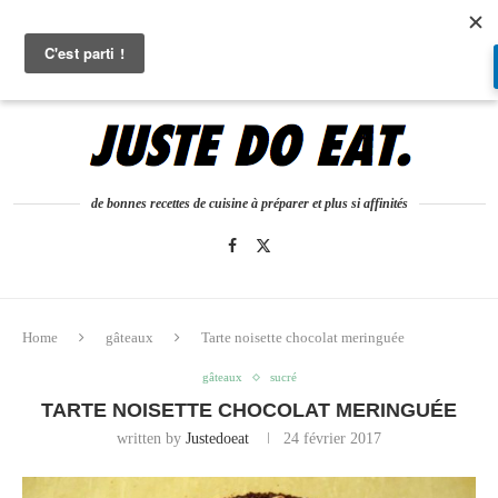
0
de bonnes recettes de cuisine à préparer et plus si affinités
Home
gâteaux
Tarte noisette chocolat meringuée
gâteaux
sucré
TARTE NOISETTE CHOCOLAT MERINGUÉE
written by
Justedoeat
24 février 2017