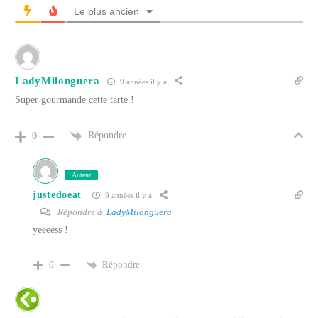
Le plus ancien
LadyMilonguera
9 années il y a
Super gourmande cette tarte !
Répondre
0
Auteur
justedoeat
9 années il y a
Répondre à
LadyMilonguera
yeeeess !
Répondre
0