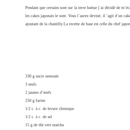
Pendant que certains sont sur la terre battue j’ai décidé de m’écar
les cakes japonais le sont. Vous l’aurez deviné, il ‘agit d’un ca
ajoutant de la chantilly.La recette de base est celle du chef jap
330 g sucre semoule
3 œufs
2 jaunes d’œufs
250 g farine
1/2 c. à c. de levure chimique
1/2 c. à c. de sel
15 g de thé vert matcha