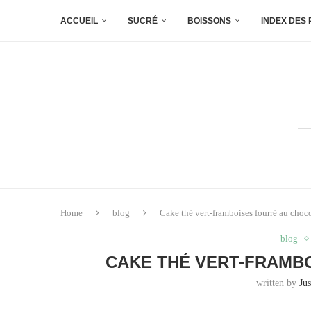
ACCUEIL
SUCRÉ
BOISSONS
INDEX DES
Home
blog
Cake thé vert-framboises fourré au choc
blog
CAKE THÉ VERT-FRAMB
written by
Ju