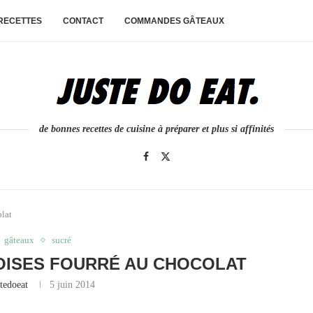
 RECETTES
CONTACT
COMMANDES GÂTEAUX
de bonnes recettes de cuisine à préparer et plus si affinités
olat
gâteaux
sucré
OISES FOURRÉ AU CHOCOLAT
stedoeat
5 juin 2014