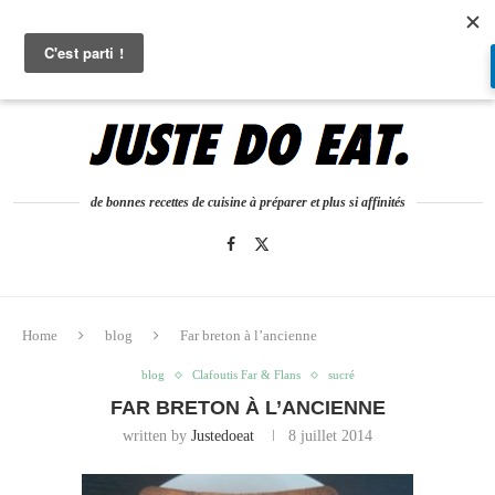
0
de bonnes recettes de cuisine à préparer et plus si affinités
Home
blog
Far breton à l’ancienne
blog
Clafoutis Far & Flans
sucré
FAR BRETON À L’ANCIENNE
written by
Justedoeat
8 juillet 2014