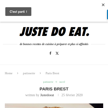
0
de bonnes recettes de cuisine à préparer et plus si affinités
Home
patisserie
Paris Brest
patisserie
sucré
PARIS BREST
written by
Justedoeat
25 février 2020