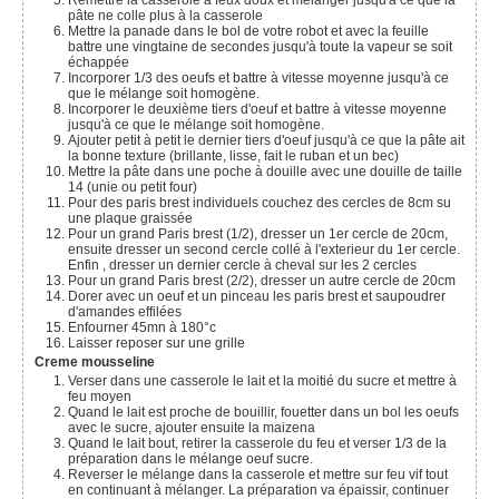
Remettre la casserole à feux doux et mélanger jusqu'à ce que la
pâte ne colle plus à la casserole
Mettre la panade dans le bol de votre robot et avec la feuille
battre une vingtaine de secondes jusqu'à toute la vapeur se soit
échappée
Incorporer 1/3 des oeufs et battre à vitesse moyenne jusqu'à ce
que le mélange soit homogène.
Incorporer le deuxième tiers d'oeuf et battre à vitesse moyenne
jusqu'à ce que le mélange soit homogène.
Ajouter petit à petit le dernier tiers d'oeuf jusqu'à ce que la pâte ait
la bonne texture (brillante, lisse, fait le ruban et un bec)
Mettre la pâte dans une poche à douille avec une douille de taille
14 (unie ou petit four)
Pour des paris brest individuels couchez des cercles de 8cm su
une plaque graissée
Pour un grand Paris brest (1/2), dresser un 1er cercle de 20cm,
ensuite dresser un second cercle collé à l'exterieur du 1er cercle.
Enfin , dresser un dernier cercle à cheval sur les 2 cercles
Pour un grand Paris brest (2/2), dresser un autre cercle de 20cm
Dorer avec un oeuf et un pinceau les paris brest et saupoudrer
d'amandes effilées
Enfourner 45mn à 180°c
Laisser reposer sur une grille
Creme mousseline
Verser dans une casserole le lait et la moitié du sucre et mettre à
feu moyen
Quand le lait est proche de bouillir, fouetter dans un bol les oeufs
avec le sucre, ajouter ensuite la maizena
Quand le lait bout, retirer la casserole du feu et verser 1/3 de la
préparation dans le mélange oeuf sucre.
Reverser le mélange dans la casserole et mettre sur feu vif tout
en continuant à mélanger. La préparation va épaissir, continuer