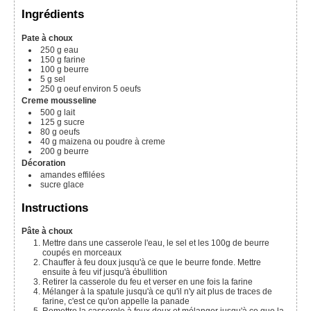
Ingrédients
Pate à choux
250
g
eau
150
g
farine
100
g
beurre
5
g
sel
250
g
oeuf
environ 5 oeufs
Creme mousseline
500
g
lait
125
g
sucre
80
g
oeufs
40
g
maizena
ou poudre à creme
200
g
beurre
Décoration
amandes effilées
sucre glace
Instructions
Pâte à choux
Mettre dans une casserole l'eau, le sel et les 100g de beurre
coupés en morceaux
Chauffer à feu doux jusqu'à ce que le beurre fonde. Mettre
ensuite à feu vif jusqu'à ébullition
Retirer la casserole du feu et verser en une fois la farine
Mélanger à la spatule jusqu'à ce qu'il n'y ait plus de traces de
farine, c'est ce qu'on appelle la panade