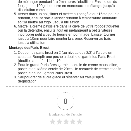
de mélanger pendant 1 à 2mn après l'ébullition. Ensuite ors du
feu, ajouter 100g de beurre en morceaux et mélanger jusqu'à
dissolution complete.
Verser dans un bol, filmer et mettre au congélateur 15mn pour la
refroidir, ensuite soit la laisser refroidir à température ambiante
soit la mettre au frigo jusqu'à utilisation
Mettre la creme patissiere dans la cuve de votre robot et fouetter
our la détendre, ensuite, tout en mélangeant à petite vitesse
incorporer petit à petit le beurre en pommade. Laisser tourner
jusqu'à 10mn pour faire monter la crème. Reserver au frais
jusqu'à utilisation
Montage desParis Brest
Couper les paris brest en 2 (au niveau des 2/3) à l'aide d'un
couteau. Remplir une poche à douille et garnir les Paris Brest
(douille cannelée 14 ou 10
Pour le grand Paris Brest garnir le cercle de creme mousseline,
poser le deuxième cercle de 20cm , le recouvrir de creme et enfin
poser le haut du grand Paris Brest
Saupoudrer de sucre glace et réserver au frais jusqu'à
dégustation
0
Évaluation de l'article