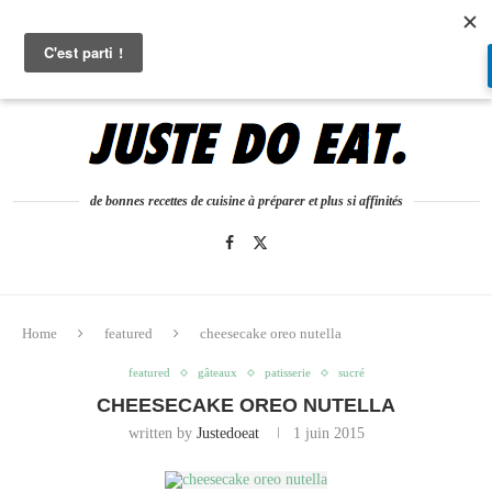
0
de bonnes recettes de cuisine à préparer et plus si affinités
Home
featured
cheesecake oreo nutella
featured
gâteaux
patisserie
sucré
CHEESECAKE OREO NUTELLA
written by
Justedoeat
1 juin 2015