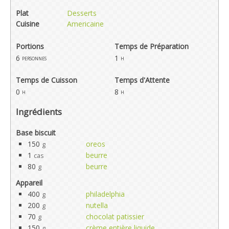
Plat
Desserts
Cuisine
Americaine
Portions
Temps de Préparation
6
1
personnes
h
Temps de Cuisson
Temps d'Attente
0
8
h
h
Ingrédients
Base biscuit
150
oreos
g
1
beurre
cas
80
beurre
g
Appareil
400
philadelphia
g
200
nutella
g
70
chocolat patissier
g
150
crème entière liquide
g